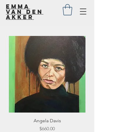
Emma
van den
akker
Angela Davis
Price
$660.00